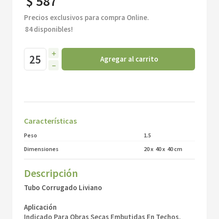
$
587
Precios exclusivos para compra Online.
84
disponibles!
＋
Agregar al carrito
－
Características
Peso
1.5
Dimensiones
20
x
40
x
40
cm
Descripción
Tubo Corrugado Liviano
Aplicación
Indicado Para Obras Secas Embutidas En Techos,