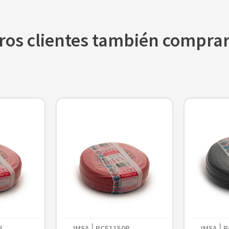
-Conductores: Cu O Al
-Aislación: Pvc
-Vaina: Pvc
ros clientes también compra
$
5815
VC x
R
IMSA
PCF1150R
IMSA
P