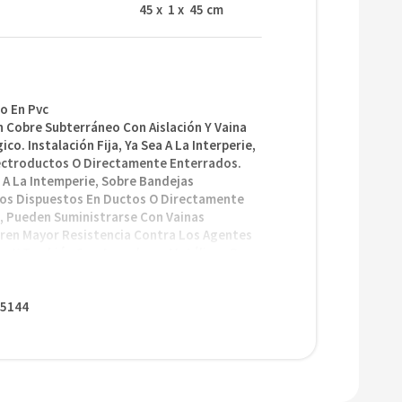
45
x
1
x
45
cm
o En Pvc
n Cobre Subterráneo Con Aislación Y Vaina
o. Instalación Fija, Ya Sea A La Interperie,
ectroductos O Directamente Enterrados.
 A La Intemperie, Sobre Bandejas
eos Dispuestos En Ductos O Directamente
, Pueden Suministrarse Con Vainas
eren Mayor Resistencia Contra Los Agentes
go Y También Con Armaduras Metálicas Que
encia Mecánica.
5144
ram 2178-1 / Iec 60502-1
eración: 70°C
U): 0,6/1 Kv
,5 A 630 Mm²
ipolar