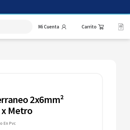
Mi Cuenta
erraneo 2x6mm²
 x Metro
o En Pvc