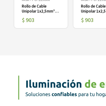
Rollo de Cable
Rollo de Cable
Unipolar 1x2,5mm²
Unipolar 1x2
s
V/A PVC x 100 mts
Rojo PVC x 10
$
903
$
903
Ver
Ver
＋
－
＋
－