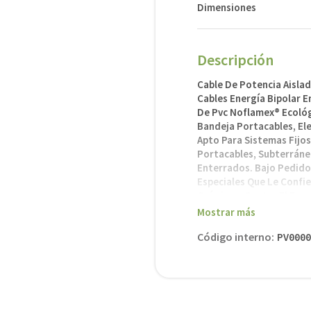
Dimensiones
Descripción
Cable De Potencia Aislad
Cables Energía Bipolar E
De Pvc Noflamex® Ecológic
Bandeja Portacables, El
Apto Para Sistemas Fijos
Portacables, Subterrán
Enterrados. Bajo Pedido
Especiales Que Le Confi
Químicos, Contra El Fue
Le Otorgan Mayor Resist
Mostrar más
Código interno
:
Características
PV0000
-Norma De Fabricación: I
-Temperatura Max. De Op
-Tensión De Servicio (Uo/
-Rango De Fabricación: 1
-Descripción: Uni O Mult