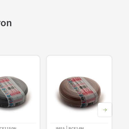
ron
＋
Agregar al carrito
－
CF1150N
IMSA
PCF14M