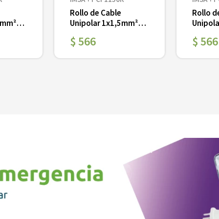
Rollo de Cable
Rollo d
,5mm²
Unipolar 1x1,5mm²
Unipol
0 mts
Rojo PVC x 100 mts
Negro 
$
566
$
566
Ver
Ver
＋
－
＋