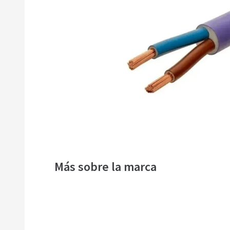
9
.
imsa
10
.
termica
Más sobre la marca