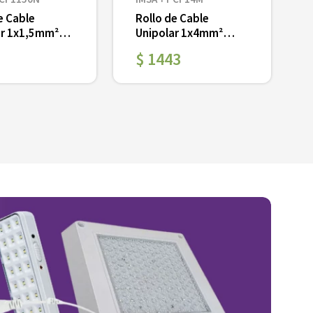
e Cable
Rollo de Cable
ar 1x1,5mm²
Unipolar 1x4mm²
PVC x 100 mts
Marron PVC x 100 mts
$
1443
Ver
－
＋
－
＋