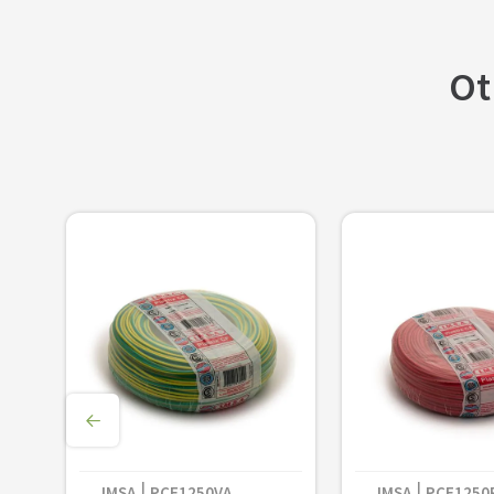
Ot
Rollo de Cable Unipolar 1x1,5mm² Bl
PVC x 100 mts
IMSA
PCF1250VA
IMSA
PCF1250