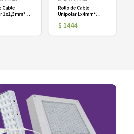
e Cable
Rollo de Cable
ar 1x1,5mm²
Unipolar 1x4mm²
PVC x 100 mts
Marron PVC x 100 mts
$
1444
Ver
－
＋
－
＋