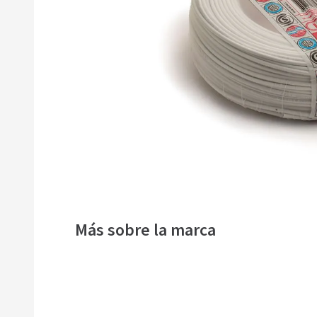
9
.
gabinete
10
.
roda
Más sobre la marca