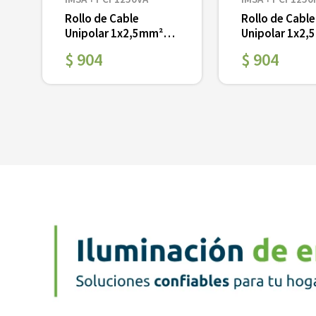
Rollo de Cable
Rollo de Cable
Unipolar 1x2,5mm²
Unipolar 1x2
s
V/A PVC x 100 mts
Rojo PVC x 10
$
904
$
904
Ver
Ver
＋
－
＋
－