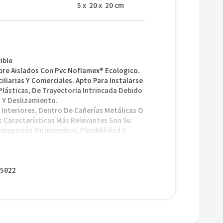
5
x
20
x
20
cm
ible
bre Aislados Con Pvc Noflamex® Ecologico.
iliarias Y Comerciales. Apto Para Instalarse
Plásticas, De Trayectoria Intrincada Debido
d Y Deslizamiento.
 Interiores, Dentro De Cañerías Metálicas O
s Características Más Relevantes Son Su
opagación De Incendios, Flexiblilidad Y
ram Nm 247-3 / Iec 60227-3
5022
eración: 70°C
U): 0,45/0,75 Kv
1 A 240 Mm²