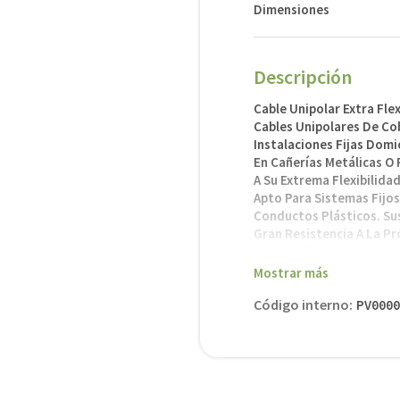
Dimensiones
Descripción
Cable Unipolar Extra Flex
Cables Unipolares De Co
Instalaciones Fijas Domic
En Cañerías Metálicas O 
A Su Extrema Flexibilida
Apto Para Sistemas Fijos
Conductos Plásticos. Su
Gran Resistencia A La Pr
Deslizamiento.
Mostrar más
Características
Código interno
:
-Norma De Fabricación: I
PV0000
-Temperatura Max. De Op
-Tensión De Servicio (Uo/
-Rango De Fabricación: 
-Descripción: Unipolar
-Conductores: Cu