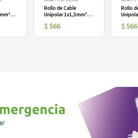
Rollo de Cable
Rollo d
,5mm²
Unipolar 1x1,5mm²
Unipol
0 mts
Rojo PVC x 100 mts
Negro 
$
566
$
566
Ver
Ver
＋
－
＋