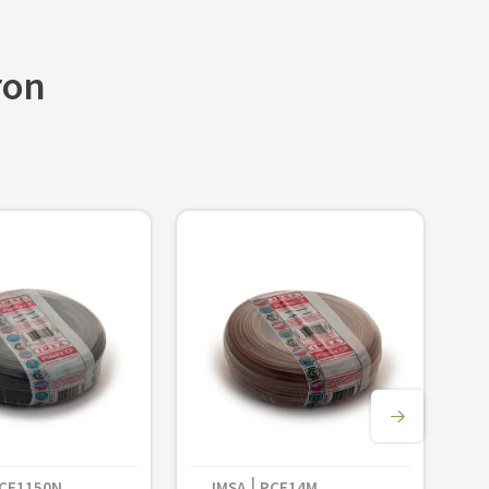
ron
＋
Agregar al carrito
－
CF1150N
IMSA
PCF14M