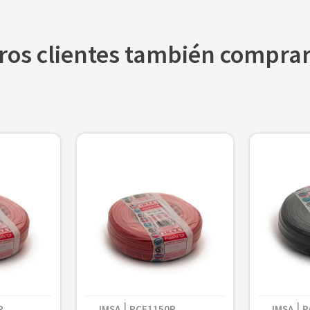
-Aislación: Pvc
ros clientes también compra
$
566
anco
R
IMSA
PCF1150R
IMSA
P