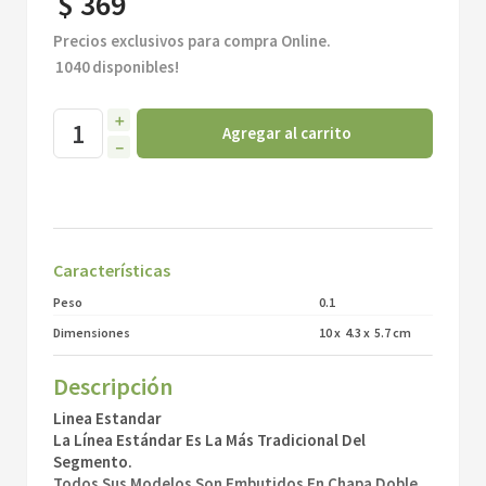
$
369
Precios exclusivos para compra Online.
1040
disponibles!
＋
Agregar al carrito
－
Características
Peso
0.1
Dimensiones
10
x
4.3
x
5.7
cm
Descripción
Linea Estandar
La Línea Estándar Es La Más Tradicional Del
Segmento.
Todos Sus Modelos Son Embutidos En Chapa Doble