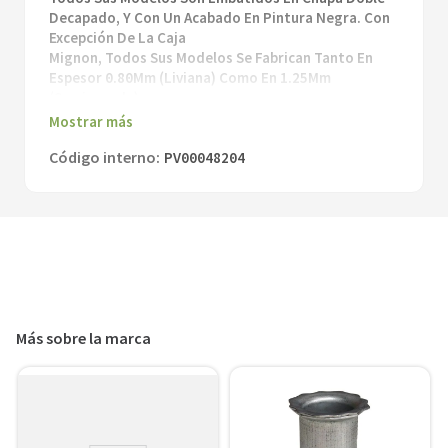
Decapado, Y Con Un Acabado En Pintura Negra. Con
Excepción De La Caja
Mignon, Todos Sus Modelos Se Fabrican Tanto En
Espesor 0.80Mm (Liviana) Como En 1.25Mm
(Semipesada).
Mostrar más
Especificaciones:
Código interno
:
-Livianas
PV00048204
-Caja Rectangular Liviana Estandar
-Espesor: 0.80 Mm
Caja Rectangular Ch20
＋
－
Agregar al carrito
Más sobre la marca