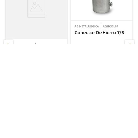
AG METALURGICA
AGHCOL04
Conector De Hierro 7/8
$
492
AG METALURGICA
AGHCLLRN02
Caja Rectangular Ch20
$
369
－
＋
－
＋