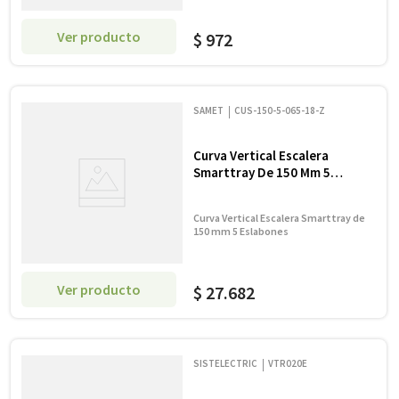
Ver producto
$
972
SAMET
CUS-150-5-065-18-Z
Curva Vertical Escalera
Smarttray De 150 Mm 5
Eslabones Ala 65 Mm #18
Zingrip
Curva Vertical Escalera Smarttray de
150 mm 5 Eslabones
Ver producto
$
27
.
682
SISTELECTRIC
VTR020E