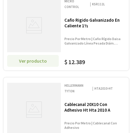
MICRO
KSR112L
CONTROL
Caño Rigido Galvanizado En
Caliente 1½
Precio Por Metro | Caño Rígido Daisa
Galvanizado Línea Pesada Diám.
Nominal 1 1/2" - 38,10 Mm X 1.60 Mm
Ver producto
$
12
.
389
HELLERMANN
HTA2010-HT
TYTON
Cablecanal 20X10 Con
Adhesivo Ht Hta 2010 A
Precio Por Metro | Cablecanal Con
Adhesivo