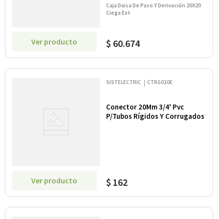
Caja Daisa De Paso Y Derivación 20X20
Ciega Ext
Ver producto
$
60
.
674
SISTELECTRIC
CTRG020E
Conector 20Mm 3/4' Pvc
P/Tubos Rígidos Y Corrugados
Ver producto
$
162