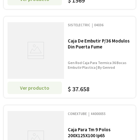
$
1569
SISTELECTRIC
04036
Caja De Embutir P/36 Modulos
Din Puerta Fume
Gen Rod Caja Para Termica 36 Bocas
Embutir Plastica | By Genrod
Ver producto
$
37
.
658
CONEXTUBE
44000055
Caja Para Tm 9 Polos
200X125X100 Ip65