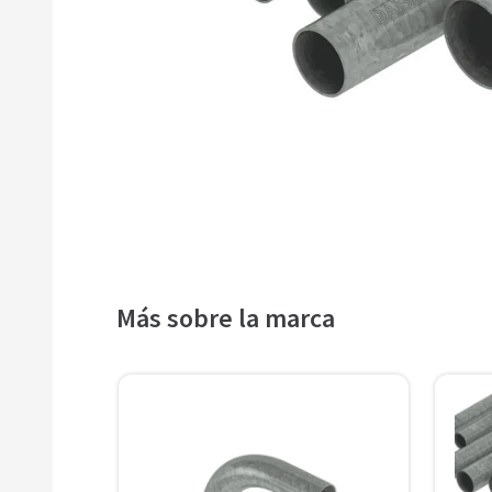
9
.
imsa
10
.
termica
Más sobre la marca
4L
/Cuna