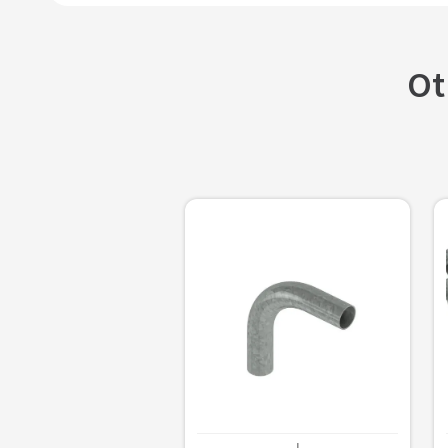
Ot
Caño Rigido Galvanizado En Caliente 
Liviano