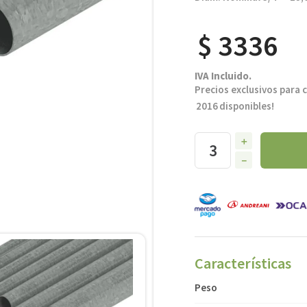
$
3336
IVA Incluido.
Precios exclusivos para 
2016
disponibles!
＋
－
Características
MICRO CONTROL
KSRV034L
Caño Rigido Galvanizado 
Peso
Caliente 3/4 Liviano