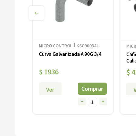
＋
MICRO CONTROL
KSC90034L
MIC
Curva Galvanizada A 90G 3/4
Caño
Cali
$
1936
$
4
Ver
－
＋