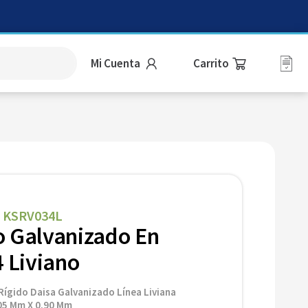
Mi Cuenta
KSRV034L
|
o Galvanizado En
4 Liviano
Rígido Daisa Galvanizado Línea Liviana
,05 Mm X 0.90 Mm