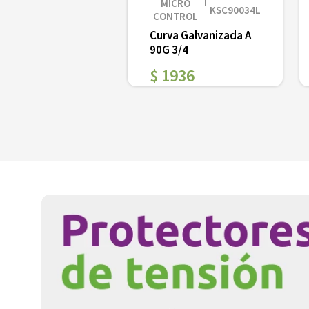
MICRO
KSC90034L
CONTROL
Curva Galvanizada A
90G 3/4
$
1936
Ver
－
＋