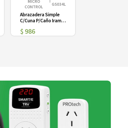
MICRO
GS034L
CONTROL
Abrazadera Simple
C/Cuna P/Caño Iram
3/4
$
986
Ver
－
＋