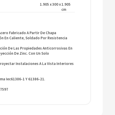
1.905
x
300
x
1.905
$
986
cm
Ver
＋
－
＋
Acero Fabricado A Partir De Chapa
ón En Caliente, Soldado Por Resistencia
MICRO C
Curva Ga
ación De Las Propiedades Anticorrosivas En
yección De Zinc. Con Un Solo
$
193
oyectar Instalaciones A La Vista Interiores
Ver
rma Iec61386-1 Y 61386-21.
7597