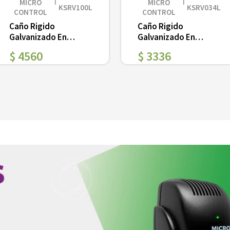
MICRO
MICRO
KSRV100L
KSRV034L
CONTROL
CONTROL
Caño Rigido
Caño Rigido
Galvanizado En
Galvanizado En
Caliente 1 Liviano
Caliente 3/4 Liviano
$
4560
$
3336
Ver
Ver
－
＋
－
＋