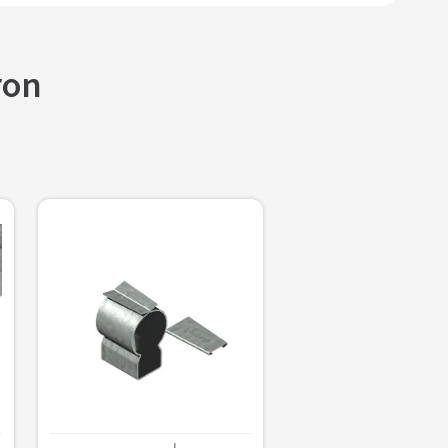
ron
＋
Agregar al carrito
－