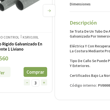
Dimensiones
$
3336
Ver
Descripción
－
Se Trata De Un Tubo De 
Galvanizada Por Inmersi
RO CONTROL
KSRV100L
 Rigido Galvanizado En
Eléctrica Y Con Recuper
ente 1 Liviano
La Costura Mediante Pro
560
Tipo De Caño Se Puede Pr
Y Exteriores.
Ver
Certificados Bajo La No
－
＋
Código interno
:
PV0000