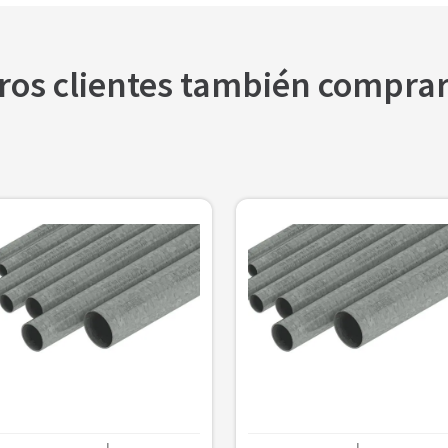
ros clientes también compra
$
3336
3/4