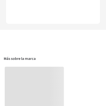
Curva Galvanizada A 90G 3/4
＋
－
Agregar al carrito
Más sobre la marca