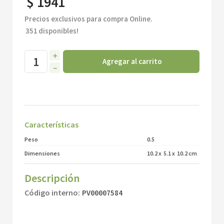
$
1941
Precios exclusivos para compra Online.
351
disponibles!
＋
Agregar al carrito
－
Características
Peso
0.5
Dimensiones
10.2
x
5.1
x
10.2
cm
Descripción
Código interno
:
PV00007584