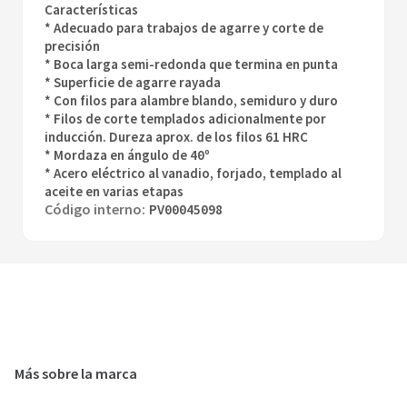
Características
* Adecuado para trabajos de agarre y corte de
precisión
* Boca larga semi-redonda que termina en punta
* Superficie de agarre rayada
* Con filos para alambre blando, semiduro y duro
* Filos de corte templados adicionalmente por
inducción. Dureza aprox. de los filos 61 HRC
* Mordaza en ángulo de 40º
* Acero eléctrico al vanadio, forjado, templado al
aceite en varias etapas
Código interno
:
PV00045098
Pinza Punta Oblicua Montaje 160Mm 1000V Knipex
＋
－
Agregar al carrito
Más sobre la marca