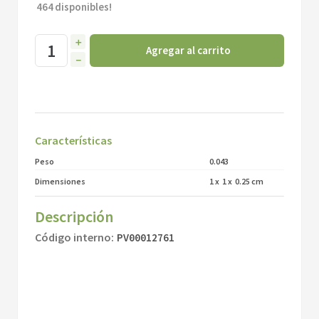
464
disponibles!
＋
Agregar al carrito
－
Características
Peso
0.043
Dimensiones
1
x
1
x
0.25
cm
Descripción
Código interno
:
PV00012761