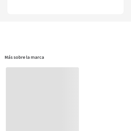
Precintos X100U T4 100X2.5Mm Blanco
＋
－
Agregar al carrito
Más sobre la marca