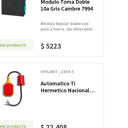
Modulo Toma Doble
10a Gris Cambre 7994
Módulo bipolar doble con
polo a tierra. Sin obturador.
$
5223
Ver producto
VIYILANT
2359-5
Automatico Ti
Hermetico Nacional
5Mts. De Cable
$
22
.
408
Ver producto