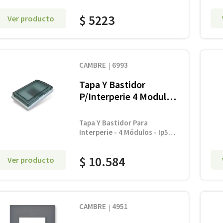
Obturador 2X 2P+T – 2X
250V~ 10A.
$
5223
Ver producto
CAMBRE
6993
Tapa Y Bastidor
P/Interperie 4 Modulos
Ip55
Tapa Y Bastidor Para
Interperie - 4 Módulos - Ip55 Y
Adaptador Para Caja 5X5 -
Doble Protección De Goma
$
10
.
584
Ver producto
Siliconada
CAMBRE
4951