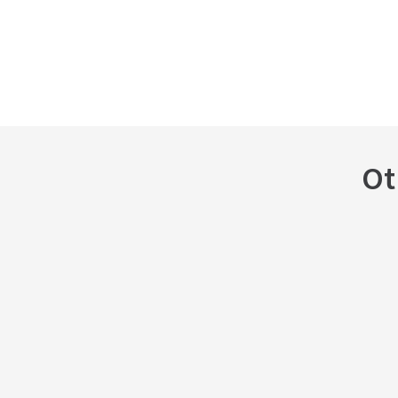
9
.
gabinete
10
.
cable taller
Ot