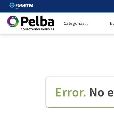
N
Términos más buscados
1
.
cambre
2
.
schneider
3
.
cable
4
.
cable unipolar
Error.
No e
5
.
cable subterraneo
6
.
caño pvc
7
.
roda
8
.
toma