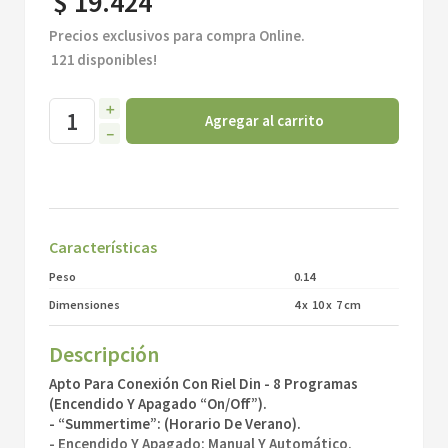
$
19
.
424
Precios exclusivos para compra Online.
121
disponibles!
＋
Agregar al carrito
－
Características
Peso
0.14
Dimensiones
4
x
10
x
7
cm
Descripción
Apto Para Conexión Con Riel Din - 8 Programas
(Encendido Y Apagado “On/Off”).
- “Summertime”: (Horario De Verano).
- Encendido Y Apagado: Manual Y Automático.