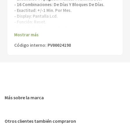
- 16 Combinaciones: De Días Y Bloques De Días.
- Exactitud: +/-1 Min. Por Mes.
- Display: Pantalla Lcd.
- Función: Reset.
- Tensión De Entrada: 230-240V Ac.
- Ideal Para Utilizar En: Piletas De Natación,
Mostrar más
Calefacción, Refrigeración, Vidrieras, Etc.
Código interno
:
PV00024198
Especificaciones:
Incluye: Batería (Recargable Ni-Mh).
Timer Digital Programable Para Riel Din Zurich
＋
－
Agregar al carrito
Más sobre la marca
Otros clientes también compraron