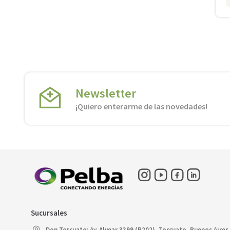
Newsletter
¡Quiero enterarme de las novedades!
Sucursales
Don Torcuato: Av. Alvear 3399 (R202), Torcuato, Buenos Aires.