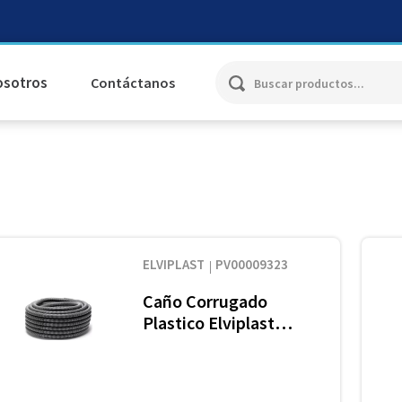
Buscar productos...
osotros
Contáctanos
ELVIPLAST
PV00009323
Caño Corrugado
Plastico Elviplast
Concret Gris 7/8