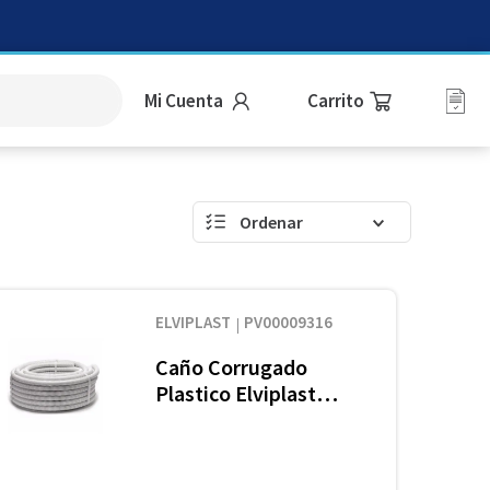
Mi Cuenta
ELVIPLAST
PV00009316
Caño Corrugado
Plastico Elviplast
Blanco Super 7/8