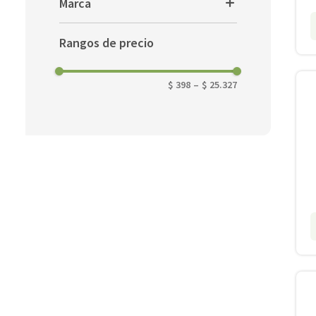
Marca
Caños Flexibles
9
.
imsa
DELGA
Prensacables
Rangos de precio
10
.
gabinete
ELVIPLAST
$ 398
–
$ 25.327