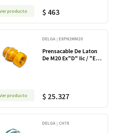
$
463
Ver producto
DELGA
EXPN2MM20
Prensacable De Laton
De M20 Ex"D" Iic / "E"
Ii S/Arm O Min 6.5 Max
12
$
25
.
327
Ver producto
DELGA
CH78