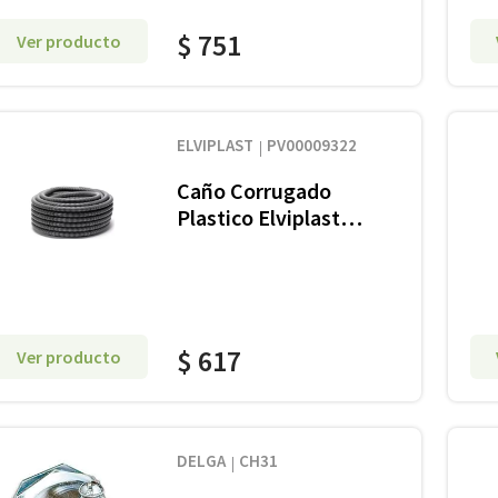
$
751
Ver producto
ELVIPLAST
PV00009322
Caño Corrugado
Plastico Elviplast
Concret Gris 3/4
$
617
Ver producto
DELGA
CH31