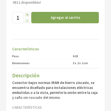
4811
disponibles!
＋
Agregar al carrito
－
Características
Peso
0.03
Dimensiones
3
x
2
x
2
cm
Descripción
Conector bajos normas IRAM de hierro zincado, se
encuentra diseñado para instalaciones eléctricas
embutidas o a la vista, permite la unión entre la caja
y caño sin roscado del mismo.
CARACTERÍSTICAS